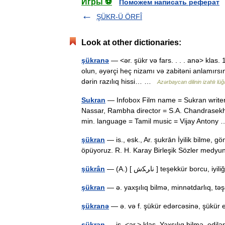
Игры ⚽
Поможем написать реферат
ŞÜKR-Ü ÖRFÎ
Look at other dictionaries:
şükranə
— <ər. şükr və fars. . . . anə> klas
olun, əyərçi heç nizamı və zabitəni anlamırsın
dərin razılıq hissi… …
Azərbaycan dilinin izahlı lüğə
Sukran
— Infobox Film name = Sukran writer 
Nassar, Rambha director = S.A. Chandrasekha
min. language = Tamil music = Vijay Anton
şükran
— is., esk., Ar. şukrān İyilik bilme, g
öpüyoruz. R. H. Karay Birleşik Sözler med
şükrân
— (A.) [ ناﺮﮑﺵ ] teşekkür borcu
şükran
— ə. yaxşılıq bilmə, minnətdarlıq, 
şükranə
— ə. və f. şükür edərcəsinə, şükü
şükran
— is. <ər.> klas. Yaxşılıq bilmə, edil