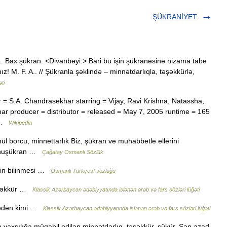
ŞÜKRANİYET
. 1. Bax şükran. <Divanbəyi:> Bari bu işin şükranəsinə nizama tabe
ız! M. F. A.. // Şükranla şəklində – minnətdarlıqla, təşəkkürlə,
ti
= S.A. Chandrasekhar starring = Vijay, Ravi Krishna, Natassha,
r producer = distributor = released = May 7, 2005 runtime = 165
y …
Wikipedia
önül borcu, minnettarlık Biz, şükran ve muhabbetle ellerini
yunuşükran …
Çağatay Osmanlı Sözlük
, iyiliğin bilinmesi …
Osmanli Türkçesİ sözlüğü
təşəkkür …
Klassik Azərbaycan ədəbiyyatında islənən ərəb və fars sözləri lüğəti
r edən kimi …
Klassik Azərbaycan ədəbiyyatında islənən ərəb və fars sözləri lüğəti
ən yaxşılığa müqabil edilən minnətdarlıq, təşəkkür, şükür. Sən azad