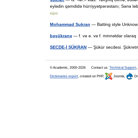
eylədin qəmdidə hürriyyətpərəstanı; Sənə ləb
lüğəti
Mohammad Sukran
— Batting style Unkno
bəşükranə
— f. və ə. və f. minnətdar olar
SECDE-İ ŞÜKRAN
— Şükür secdesi. Şükre
© Academic, 2000-2026
Contact us:
Technical Support
,
Dictionaries export
, created on PHP,
Joomla,
Dr