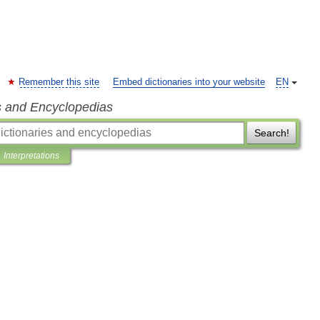
Remember this site
Embed dictionaries into your website
EN
s and Encyclopedias
Search!
Interpretations