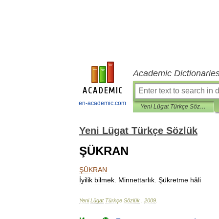
Academic Dictionarie
en-academic.com
Yeni Lügat Türkçe Sözlük
Yeni Lügat Türkçe Sözlük
ŞÜKRAN
ŞÜKRAN
İyilik
bilmek
.
Minnettarlık
.
Şükretme
hâli
Yeni
Lügat
Türkçe
Sözlük
.
2009
.