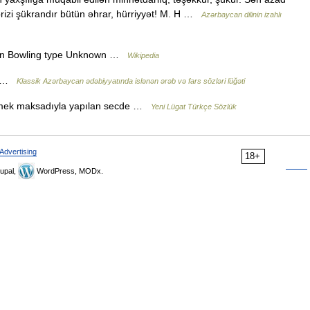
rizi şükrandır bütün əhrar, hürriyyət! M. H …
Azərbaycan dilinin izahlı
wn Bowling type Unknown …
Wikipedia
aq …
Klassik Azərbaycan ədəbiyyatında islənən ərəb və fars sözləri lüğəti
tmek maksadıyla yapılan secde …
Yeni Lügat Türkçe Sözlük
Advertising
18+
upal,
WordPress, MODx.